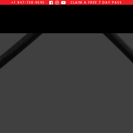
+1 847-738-9595
CLAIM A FREE 7 DAY PASS



OK NOW
Y NOW
CHANGELOG