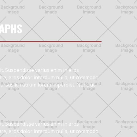
RAPHS
it. Suspendisse varius enim in eros
nare, eros dolor interdum nulla, ut commodo
 cursus id rutrum lorem imperdiet. Nunc ut
it. Suspendisse varius enim in eros
nare, eros dolor interdum nulla, ut commodo